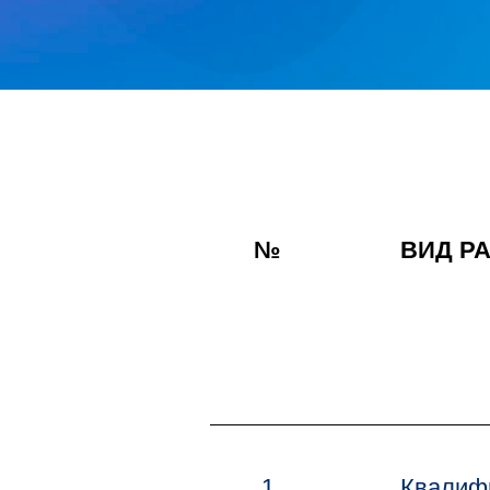
№
ВИД Р
1
Квалиф