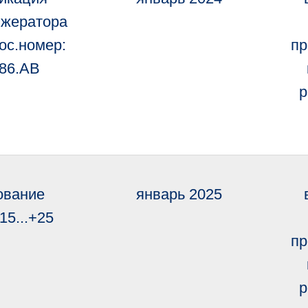
жератора
гос.номер:
пр
086.AB
р
ование
январь 2025
15...+25
пр
р