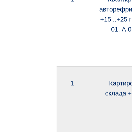
авторефри
+15...+25 
01. A.
1
Картир
склада +