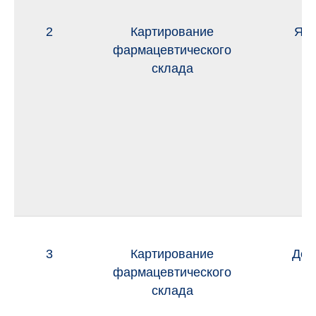
2
Картирование
Янв
фармацевтического
20
склада
3
Картирование
Дек
фармацевтического
20
склада