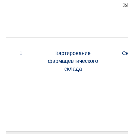
ВЫПОЛ
1
Картирование
Сент
фармацевтического
20
склада