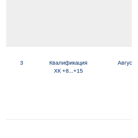
3
Квалификация
Август 
ХК +8...+15