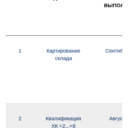
ВЫПОЛН
1
Картирование
Сентябрь
склада
2
Квалификация
Август 
ХК +2...+8