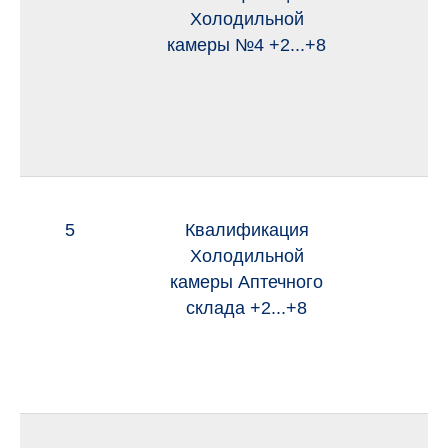
Холодильной
камеры №4 +2...+8
5
Квалификация
и
Холодильной
камеры Аптечного
склада +2...+8