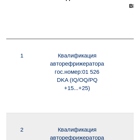
ВЫ
1
Квалификация
и
авторефрижератора
гос.номер:01 526
DKA (IQ/OQ/PQ
+15...+25)
2
Квалификация
и
авторефрижератора