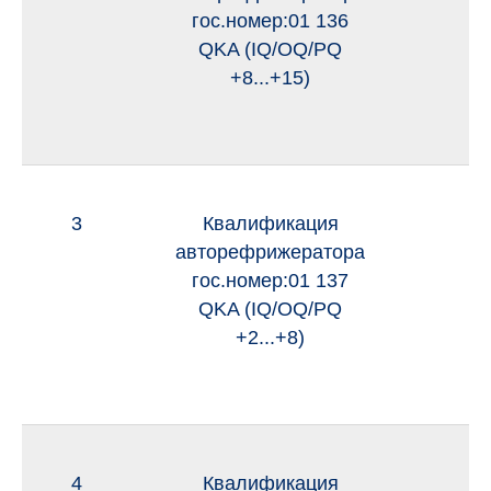
гос.номер:01 136
QKA (IQ/OQ/PQ
+8...+15)
3
Квалификация
и
авторефрижератора
гос.номер:01 137
QKA (IQ/OQ/PQ
+2...+8)
4
Квалификация
и