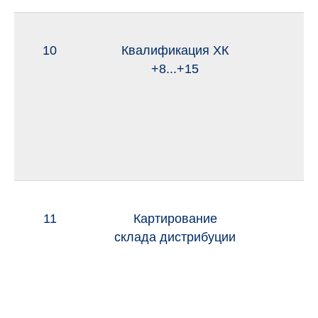
10
Квалификация ХК
и
+8...+15
11
Картирование
ию
склада дистрибуции