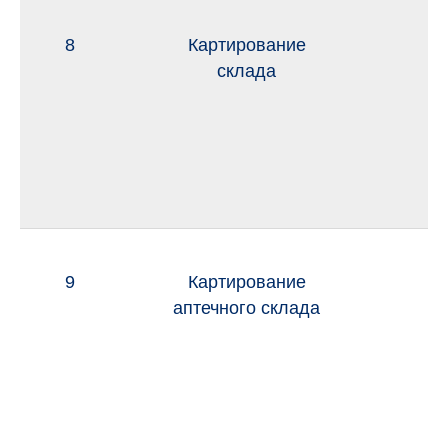
8
Картирование
и
склада
9
Картирование
и
аптечного склада