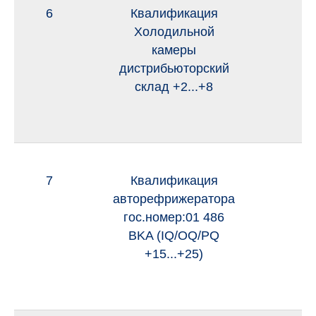
6
Квалификация
и
Холодильной
камеры
дистрибьюторский
склад +2...+8
7
Квалификация
и
авторефрижератора
гос.номер:01 486
BKA (IQ/OQ/PQ
+15...+25)