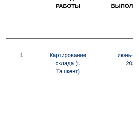
РАБОТЫ
ВЫПОЛН
1
Картирование
июнь-и
склада (г.
2023
Ташкент)