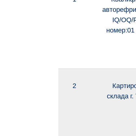
авторефри
IQ/OQ/P
номер:01
2
Картир
склада г.