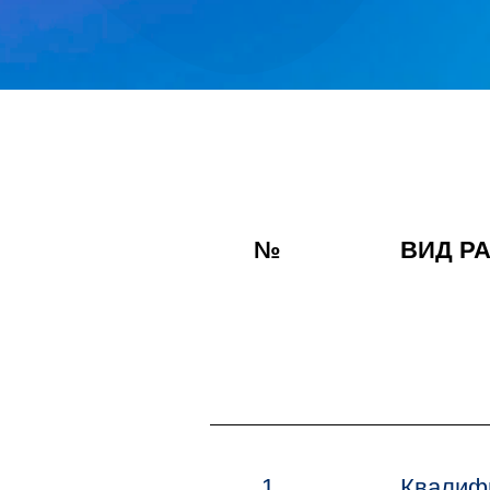
№
ВИД Р
1
Квалиф