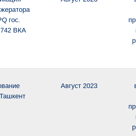
жератора
Q гос.
пр
 742 ВКА
р
ование
Август 2023
 Ташкент
пр
р