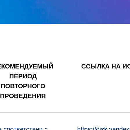
ЕКОМЕНДУЕМЫЙ
ССЫЛКА НА И
ПЕРИОД
ПОВТОРНОГО
ПРОВЕДЕНИЯ
в соответствии с
https://disk.yand