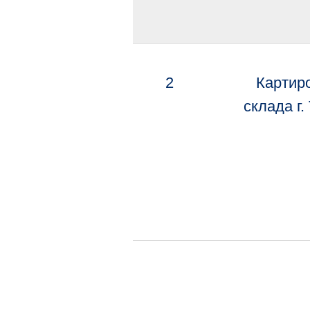
2
Картир
склада г.